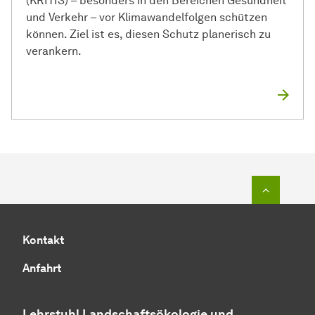
(KRITIS) – besonders in den Bereichen Gesundheit
und Verkehr – vor Klimawandelfolgen schützen
können. Ziel ist es, diesen Schutz planerisch zu
verankern.
Zum Seit
Kontakt
Anfahrt
Lehrstuhl Landschaftsökologie und